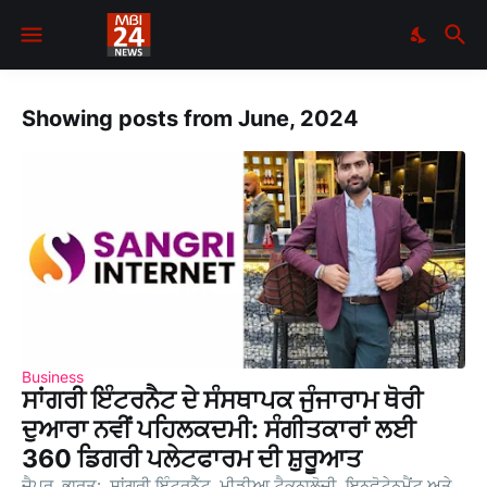
Showing posts from June, 2024
Business
ਸਾਂਗਰੀ ਇੰਟਰਨੈਟ ਦੇ ਸੰਸਥਾਪਕ ਜੁੰਜਾਰਾਮ ਥੋਰੀ
ਦੁਆਰਾ ਨਵੀਂ ਪਹਿਲਕਦਮੀ: ਸੰਗੀਤਕਾਰਾਂ ਲਈ
360 ਡਿਗਰੀ ਪਲੇਟਫਾਰਮ ਦੀ ਸ਼ੁਰੂਆਤ
ਜੈਪੁਰ, ਭਾਰਤ: ਸਾਂਗਰੀ ਇੰਟਰਨੈੱਟ, ਮੀਡੀਆ ਟੈਕਨਾਲੋਜੀ, ਇਨਫੋਟੇਨਮੈਂਟ ਅਤੇ