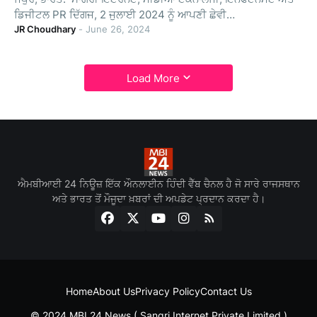
ਡਿਜੀਟਲ PR ਦਿੱਗਜ, 2 ਜੁਲਾਈ 2024 ਨੂੰ ਆਪਣੀ ਛੇਵੀ…
JR Choudhary
-
June 26, 2024
Load More
ਐਮਬੀਆਈ 24 ਨਿਊਜ਼ ਇੱਕ ਔਨਲਾਈਨ ਹਿੰਦੀ ਵੈੱਬ ਚੈਨਲ ਹੈ ਜੋ ਸਾਰੇ ਰਾਜਸਥਾਨ
ਅਤੇ ਭਾਰਤ ਤੋਂ ਮੌਜੂਦਾ ਖ਼ਬਰਾਂ ਦੀ ਅਪਡੇਟ ਪ੍ਰਦਾਨ ਕਰਦਾ ਹੈ।
Home
About Us
Privacy Policy
Contact Us
© 2024 MBI 24 News ( Sangri Internet Private Limited )