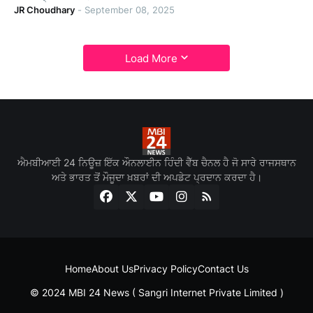
JR Choudhary
-
September 08, 2025
Load More
ਐਮਬੀਆਈ 24 ਨਿਊਜ਼ ਇੱਕ ਔਨਲਾਈਨ ਹਿੰਦੀ ਵੈੱਬ ਚੈਨਲ ਹੈ ਜੋ ਸਾਰੇ ਰਾਜਸਥਾਨ
ਅਤੇ ਭਾਰਤ ਤੋਂ ਮੌਜੂਦਾ ਖ਼ਬਰਾਂ ਦੀ ਅਪਡੇਟ ਪ੍ਰਦਾਨ ਕਰਦਾ ਹੈ।
Home
About Us
Privacy Policy
Contact Us
© 2024 MBI 24 News ( Sangri Internet Private Limited )