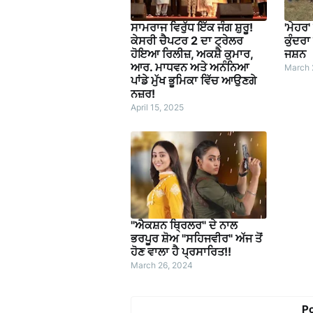
ਸਾਮਰਾਜ ਵਿਰੁੱਧ ਇੱਕ ਜੰਗ ਸ਼ੁਰੂ!
'ਮੇਹਰ'
ਕੇਸਰੀ ਚੈਪਟਰ 2 ਦਾ ਟ੍ਰੇਲਰ
ਕੁੰਦਰ
ਹੋਇਆ ਰਿਲੀਜ਼, ਅਕਸ਼ੈ ਕੁਮਾਰ,
ਜਸ਼ਨ
ਆਰ. ਮਾਧਵਨ ਅਤੇ ਅਨੰਨਿਆ
March 
ਪਾਂਡੇ ਮੁੱਖ ਭੂਮਿਕਾ ਵਿੱਚ ਆਉਣਗੇ
ਨਜ਼ਰ!
April 15, 2025
"ਐਕਸ਼ਨ ਥ੍ਰਿਲਰ" ਦੇ ਨਾਲ
ਭਰਪੂਰ ਸ਼ੋਅ "ਸਹਿਜਵੀਰ" ਅੱਜ ਤੋਂ
ਹੋਣ ਵਾਲਾ ਹੈ ਪ੍ਰਸਾਰਿਤ!!
March 26, 2024
P